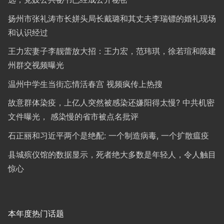
扬州市张礼涛市长姘头局长戴璐和其丈夫李瑞镖的婚礼现场
和认识经过
王力宏妻子李靓蕾放大招：王力宏，范玮琪，徐若瑄和陈建
州群交视频曝光
温州中学生当街忘情活春宫 视频疯传上热搜
故意群体染疫，上亿人突然被感染还嫌阳得太慢? 中共机密
文件曝光， 感染慢的省市被点名批评
石正丽和习近平两个是绝配: 一个制造病毒, 一个扩散瘟疫
县城殡仪馆的数据显示，死者绝大多数是年轻人，令人触目
惊心
本年度热门话题