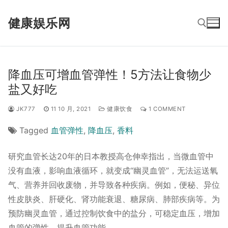
Skip
健康娱乐网
to
content
Search for:
降血压可增血管弹性！5方法让食物少
盐又好吃
JK777
11 10 月, 2021
健康饮食
1 COMMENT
Tagged
血管弹性
,
降血压
,
香料
研究血管长达20年的日本教授高仓伸幸指出，当微血管中
没有血液，影响血液循环，就变成“幽灵血管”，无法运送氧
气、营养并回收废物，并导致各种疾病。例如，便秘、异位
性皮肤炎、肝硬化、肾功能衰退、糖尿病、肺部疾病等。为
预防幽灵血管，通过控制饮食中的盐分，可稳定血压，增加
血管的弹性，提升血管功能。