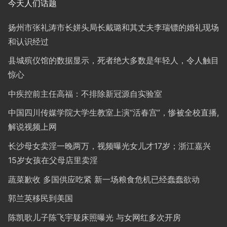
今天人们话题
扬州市张礼涛市长姘头局长戴璐和其丈夫李瑞镖的婚礼现场
和认识经过
县城殡仪馆的数据显示，死者绝大多数是年轻人，令人触目
惊心
中疾控前主任高福：不排除新冠源自实验室
中国四川传媒学院大学生教室上演“活春宫”，惨被全校直播,
解说视频上网
长沙母女卖淫一晚两万，视频曝光女儿才17岁；浙江嘉兴
15岁女孩在父母店里卖淫
蔬菜歉收 多国供应吃紧 新一场粮食危机已经蠢蠢欲动
郭兰英移民到美国
陈凯歌儿子陈飞宇疑床照曝光 与女网红多次开房