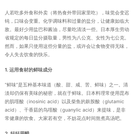
人若吃多外食和外卖（将热食外带回家里吃），味觉会变迟
钝，口味会变重。化学调味料和过量的盐分，让健康如临大
敌。最好少用盐巴和酱油，尽量吃清淡一些。日本厚生劳动
省规定的每日盐分摄取量，男性为八公克、女性为七公克。
然而，如果只使用这些分量的盐，或许会让食物变得无味，
令人失去饮食的快乐。
1. 运用食材的鲜味成分
“鲜味”是五种基本味道（酸、甜、咸、苦、鲜味）之一。清
淡却仍保有美味的秘密，就在于鲜味。日本料理常使用昆布
的肌噾酸（inosinic acid）以及柴鱼的麸胺酸（glutamic
acid）、干香菇的鸟噾酸（guanylic acid）来提味，是非
常健康的饮食。大家若有空，不妨花点时间熬煮高汤吧。
2. 好好用醋