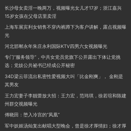
长沙母女卖淫一晚两万，视频曝光女儿才17岁；浙江嘉兴
15岁女孩在父母店里卖淫
上海车展宾利女销售不穿内裤蹲下为客户讲解，露点视频曝
光
河北邯郸永年朱庄永利国际KTV四男六女视频曝光
专门“服务领导”，中共女党员党旗下公开露出下体让党挑
选；党妓公共祕书已经成公开秘密
34D梁云菲流出私密性爱视频大叫「比金刚爽」， 金刚是
其男友
王力宏妻子李靓蕾放大招：王力宏，范玮琪，徐若瑄和陈建
州群交视频曝光
傅晓田：堕入冷宫的“凤凰”
军中妖姬汤灿复出献唱大型晚会，曾是徐才厚情妇；徐才厚