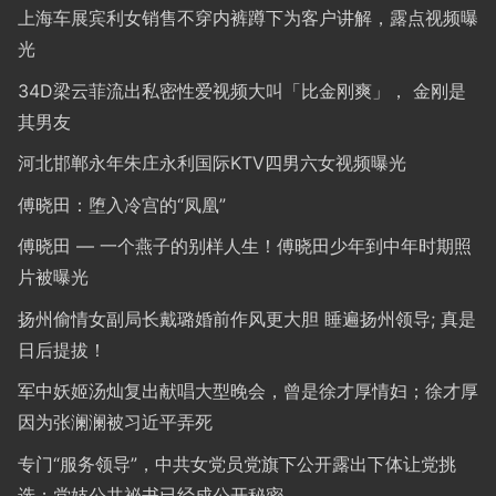
上海车展宾利女销售不穿内裤蹲下为客户讲解，露点视频曝
光
34D梁云菲流出私密性爱视频大叫「比金刚爽」， 金刚是
其男友
河北邯郸永年朱庄永利国际KTV四男六女视频曝光
傅晓田：堕入冷宫的“凤凰”
傅晓田 — 一个燕子的别样人生！傅晓田少年到中年时期照
片被曝光
扬州偷情女副局长戴璐婚前作风更大胆 睡遍扬州领导; 真是
日后提拔！
军中妖姬汤灿复出献唱大型晚会，曾是徐才厚情妇；徐才厚
因为张澜澜被习近平弄死
专门“服务领导”，中共女党员党旗下公开露出下体让党挑
选；党妓公共祕书已经成公开秘密