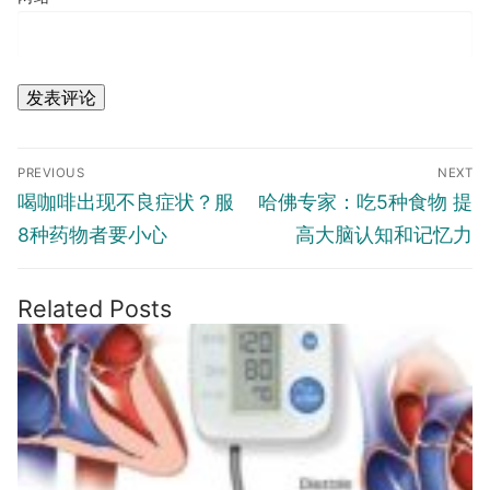
文
PREVIOUS
NEXT
章
Previous
喝咖啡出现不良症状？服
Next
哈佛专家：吃5种食物 提
导
post:
post:
8种药物者要小心
高大脑认知和记忆力
航
Related Posts