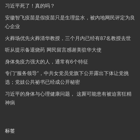
习近平死了！真的吗？
安徽智飞疫苗是假疫苗只是生理盐水，被内地网民评定为良
心企业
火葬场优先火葬清华教授，三个月内已经有87名教授去世
听从提示备退烧药 网民留言感谢美驻华大使
身体免疫力强大的人，通常有6个特征
专门“服务领导”，中共女党员党旗下公开露出下体让党挑
选；党妓公共祕书已经成公开秘密
习近平的身体与心理健康问题， 这厮可能患有被迫害狂精
神病
标签