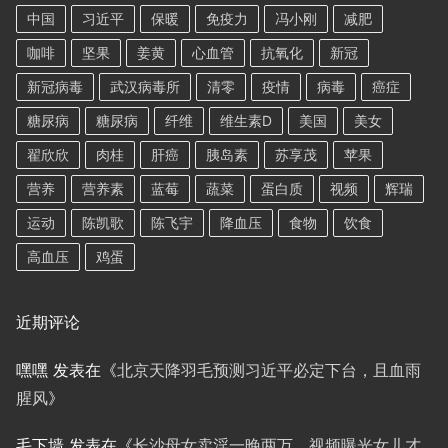
中国
习近平
保暖
免疫力
冯小刚
减肥
咖啡
坚果
姜黄
心血管
抗氧化
新冠
新冠病毒
武汉病毒所
清零
疫情
病毒
癌症
糖尿病
糖尿病
纤维
维生素D
美国
美女
翟欣欣
肉桂
肝癌
胰岛素
苏享茂
苹果
营养
营养素
蓝莓
蔬菜
蛋白质
视频
辉瑞
运动
陈凯歌
陈飞宇
降血压
食物
饮食
高血压
鸡蛋
近期评论
嘿嘿
发表在《
北京天降羽毛预测习近平必定下台，且血雨
腥风
》
毛下墙
发表在《
长沙母女卖淫一晚两万，视频曝光女儿才