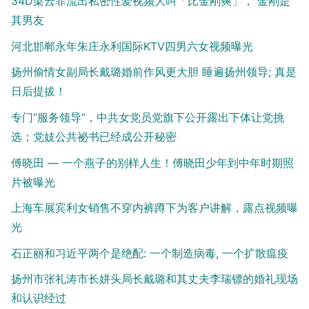
34D梁云菲流出私密性爱视频大叫「比金刚爽」， 金刚是
其男友
河北邯郸永年朱庄永利国际KTV四男六女视频曝光
扬州偷情女副局长戴璐婚前作风更大胆 睡遍扬州领导; 真是
日后提拔！
专门“服务领导”，中共女党员党旗下公开露出下体让党挑
选；党妓公共祕书已经成公开秘密
傅晓田 — 一个燕子的别样人生！傅晓田少年到中年时期照
片被曝光
上海车展宾利女销售不穿内裤蹲下为客户讲解，露点视频曝
光
石正丽和习近平两个是绝配: 一个制造病毒, 一个扩散瘟疫
扬州市张礼涛市长姘头局长戴璐和其丈夫李瑞镖的婚礼现场
和认识经过