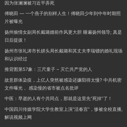
因为张澜澜被习近平弄死
傅晓田 — 一个燕子的别样人生！傅晓田少年到中年时期照
片被曝光
扬州偷情女副局长戴璐婚前作风更大胆 睡遍扬州领导; 真是
日后提拔！
扬州市张礼涛市长姘头局长戴璐和其丈夫李瑞镖的婚礼现场
和认识经过
推背图第57象：三尺童子 – 灭亡共产党的人
故意群体染疫，上亿人突然被感染还嫌阳得太慢? 中共机密
文件曝光， 感染慢的省市被点名批评
中医：早逝的人有个共同点，那就是这里先“死掉”了！
中国四川传媒学院大学生教室上演“活春宫”，惨被全校直播,
解说视频上网